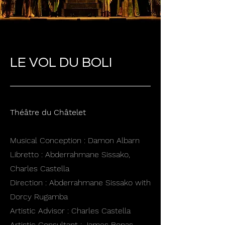
LE VOL DU BOLI
Théâtre du Châtelet
Musical Conception : Damon Albarn
Libretto : Abderrahmane Sissako,
Charles Castella
Direction : Abderrahmane Sissako with
Dorcy Rugamba
Artistic Advisor : Charles Castella
Artistic Consultant : James Bonas