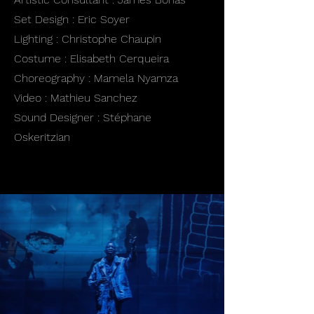
Set Design : Eric Soyer
Lighting : Christophe Chaupin
Costume : Elisabeth Cerqueira
Choreography : Mamela Nyamza
Video : Mathieu Sanchez
Sound Designer : Stéphane
Oskeritzian