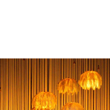
ristophe Chaupin Créat
Lumière
GALERIE
À PROPOS
CONTACT