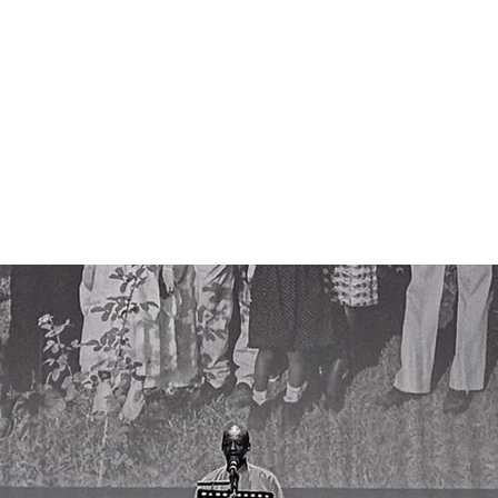
ristophe Chaupin Créat
Lumière
GALERIE
À PROPOS
CONTACT