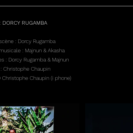
:
DORCY RUGAMBA
scène : Dorcy Rugamba
 musicale : Majnun & Akasha
tes : Dorcy Rugamba & Majnun
 : Christophe Chaupin
© Christophe Chaupin (i phone)